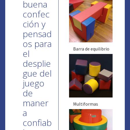
buena
confec
ción y
pensad
os para
Barra de equilibrio
el
desplie
gue del
juego
de
maner
Multiformas
a
confiab