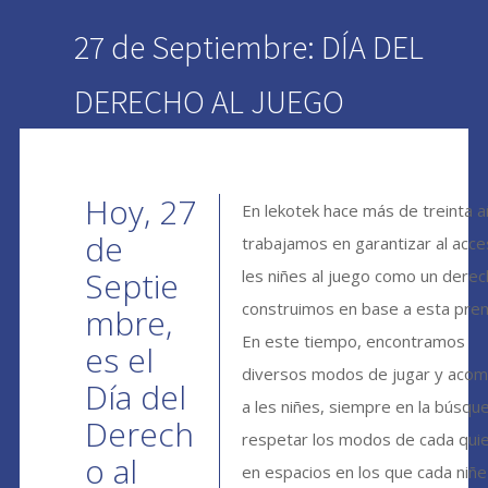
27 de Septiembre: DÍA DEL
DERECHO AL JUEGO
Hoy, 27
En lekotek hace más de treinta 
de
trabajamos en garantizar al acc
Septie
les niñes al juego como un derec
construimos en base a esta prem
mbre,
En este tiempo, encontramos
es el
diversos modos de jugar y aco
Día del
a les niñes, siempre en la búsqu
Derech
respetar los modos de cada quie
o al
en espacios en los que cada niñe