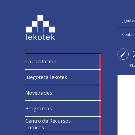
¿Qué es
Contac
12
Capacitación
articles
27
41
Juegoteca lekotek
articles
54
Novedades
articles
13
Programas
articles
Centro de Recursos
17
Lúdicos
articles