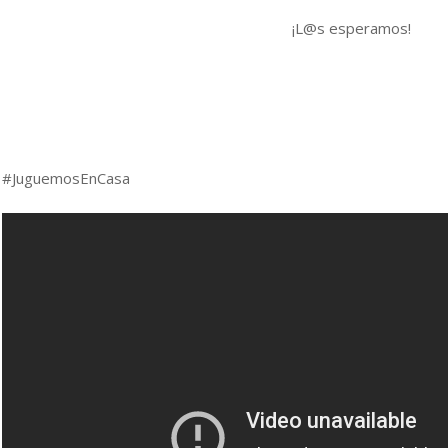
¡L@s esperamos!
#JuguemosEnCasa