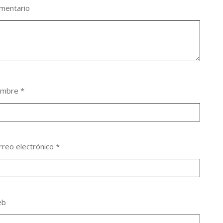
mentario
ombre
*
rreo electrónico
*
eb