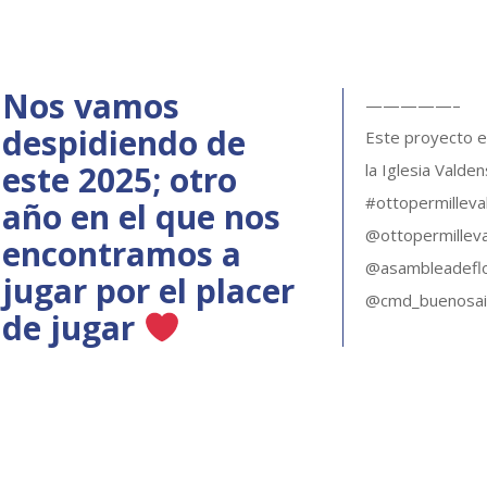
Nos vamos
—————–
despidiendo de
Este proyecto es
este 2025; otro
la Iglesia Valde
#ottopermilleva
año en el que nos
@ottopermillev
encontramos a
@asambleadefl
jugar por el placer
@cmd_buenosai
de jugar