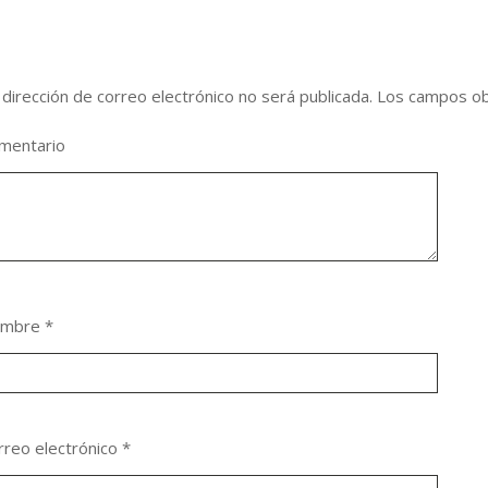
eja una respuesta
 dirección de correo electrónico no será publicada.
Los campos ob
mentario
ombre
*
rreo electrónico
*