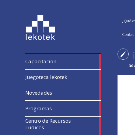
¿Qué es
Contac
12
Capacitación
articles
30 
41
Juegoteca lekotek
articles
54
Novedades
articles
13
Programas
articles
Centro de Recursos
17
Lúdicos
articles