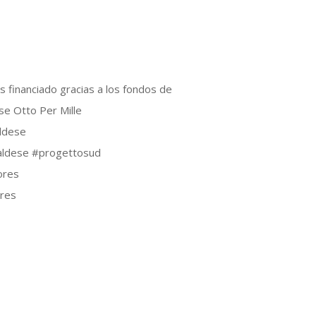
 financiado gracias a los fondos de
nse Otto Per Mille
ldese
aldese
#progettosud
ores
res