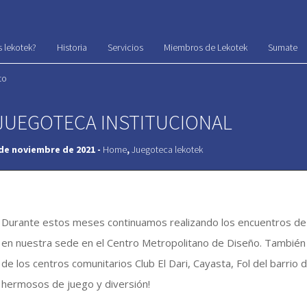
 lekotek?
Historia
Servicios
Miembros de Lekotek
Sumate
to
JUEGOTECA INSTITUCIONAL
 de noviembre de 2021 -
Home
,
Juegoteca lekotek
Durante estos meses continuamos realizando los encuentros de j
en nuestra sede en el Centro Metropolitano de Diseño. También 
de los centros comunitarios Club El Dari, Cayasta, Fol del barr
hermosos de juego y diversión!