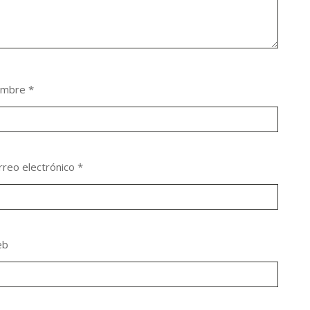
ombre
*
rreo electrónico
*
eb