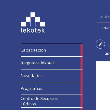
¿Qué es
Contac
12
Capacitación
articles
26
41
Juegoteca lekotek
articles
54
Novedades
articles
13
Programas
articles
Centro de Recursos
17
Lúdicos
articles