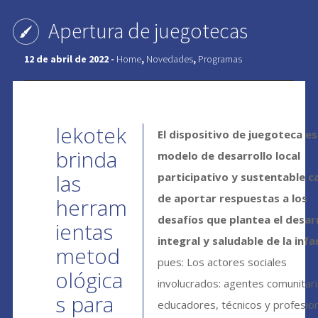
Apertura de juegotecas
12 de abril de 2022 -
Home
,
Novedades
,
Programas
lekotek
El dispositivo de juegoteca es
brinda
modelo de desarrollo local
las
participativo y sustentable c
de aportar respuestas a los
herram
desafíos que plantea el desar
ientas
integral y saludable de la infa
metod
pues: Los actores sociales
ológica
involucrados: agentes comunitari
s para
educadores, técnicos y profesion