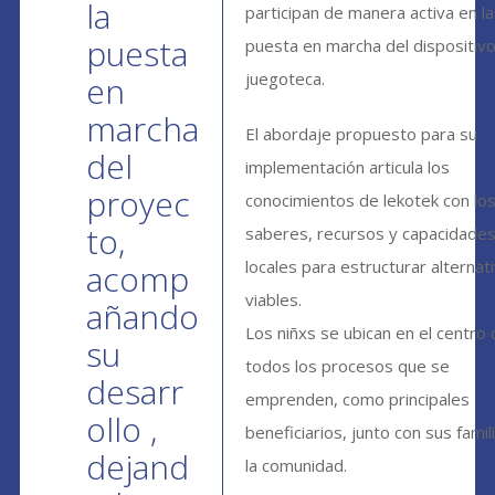
la
participan de manera activa en la
puesta
puesta en marcha del dispositiv
juegoteca.
en
marcha
El abordaje propuesto para su
del
implementación articula los
proyec
conocimientos de lekotek con lo
to,
saberes, recursos y capacidade
locales para estructurar alternat
acomp
viables.
añando
Los niñxs se ubican en el centro
su
todos los procesos que se
desarr
emprenden, como principales
ollo ,
beneficiarios, junto con sus famil
dejand
la comunidad.