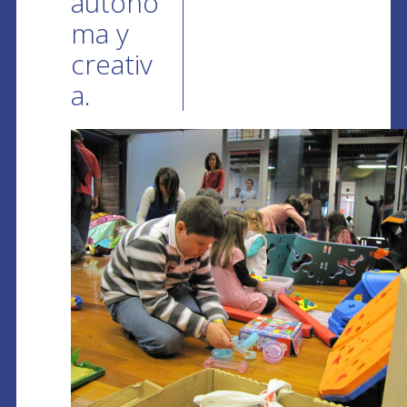
autóno
ma y
creativ
a.