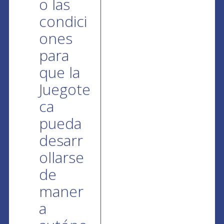
o las
condici
ones
para
que la
Juegote
ca
pueda
desarr
ollarse
de
maner
a